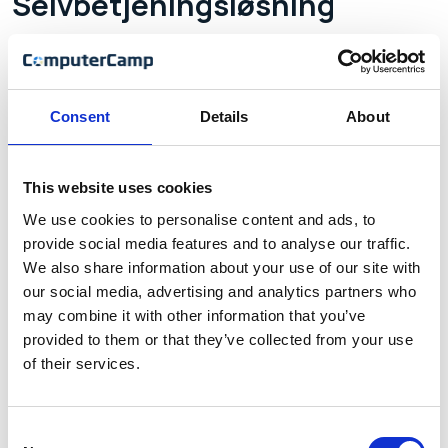
Selvbetjeningsløsning
En medlemsportal med en selvbetjeningsløsning er
ikke ligefrem en ny idé. Problemet er bare, at mange
foreninger desværre bakser med et
Consent
Details
About
selvbetjeningssystem, der ikke spiller så godt sammen
med medlemsportalen.
This website uses cookies
We use cookies to personalise content and ads, to
provide social media features and to analyse our traffic.
Sekretærløsning
We also share information about your use of our site with
our social media, advertising and analytics partners who
may combine it with other information that you’ve
Mange foreninger og organisationer har personlige
provided to them or that they’ve collected from your use
medlemmer som del af foreningen. Velsagtens de
of their services.
fleste foreninger fungerer sådan.
Consent