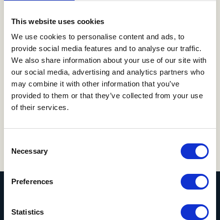
sikre overholdelse af persondatafor
This website uses cookies
Du kan bla. oprette faste regler i systemet samt
We use cookies to personalise content and ads, to
provide social media features and to analyse our traffic.
anvende klassificerings- og
We also share information about your use of our site with
klassificeringsmulighederne, så du lettere kan
our social media, advertising and analytics partners who
håndtere dine personfølsomme data og dermed
may combine it with other information that you’ve
reducere fejlmargenen. Dette kan bla. bruges til
provided to them or that they’ve collected from your use
søgning og sletning af personlige data og ”retten til
of their services.
at blive glemt”
Consent
Necessary
Selection
Preferences
Statistics