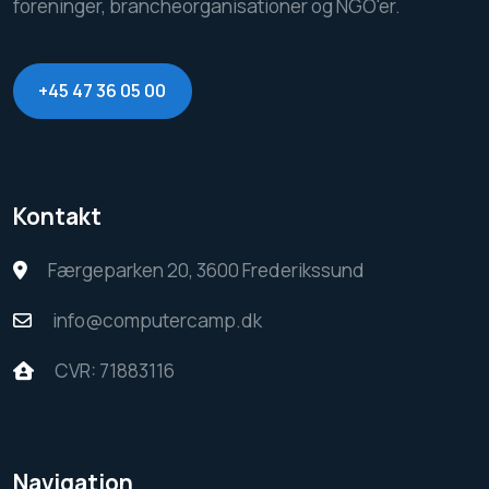
foreninger, brancheorganisationer og NGO'er.
+45 47 36 05 00
Kontakt
Færgeparken 20, 3600 Frederikssund
info@computercamp.dk
CVR: 71883116
Navigation