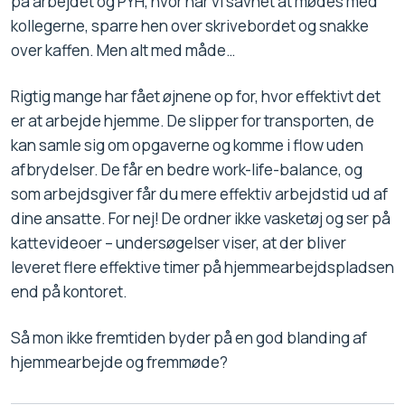
på arbejdet og PYH, hvor har vi savnet at mødes med
kollegerne, sparre hen over skrivebordet og snakke
over kaffen. Men alt med måde…
Rigtig mange har fået øjnene op for, hvor effektivt det
er at arbejde hjemme. De slipper for transporten, de
kan samle sig om opgaverne og komme i flow uden
afbrydelser. De får en bedre work-life-balance, og
som arbejdsgiver får du mere effektiv arbejdstid ud af
dine ansatte. For nej! De ordner ikke vasketøj og ser på
kattevideoer – undersøgelser viser, at der bliver
leveret flere effektive timer på hjemmearbejdspladsen
end på kontoret.
Så mon ikke fremtiden byder på en god blanding af
hjemmearbejde og fremmøde?