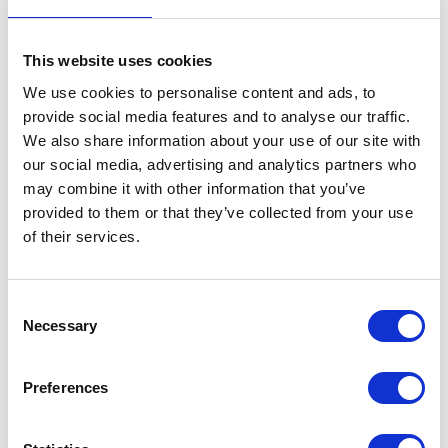
Vil I være en attraktiv arbejdsplads med en høj grad af
frihed og arbejdsglæde, så tag fat i mig (Sune
Andersen) og få en snak om en ny foreningsløsning –
This website uses cookies
jeg glæder mig til at høre om jeres ønsker og aktuelle
We use cookies to personalise content and ads, to
udfordringer og fortælle om mulighederne med CAMP
provide social media features and to analyse our traffic.
We also share information about your use of our site with
365.
our social media, advertising and analytics partners who
may combine it with other information that you’ve
Ring på 21 46 14 21 eller send en mail:
provided to them or that they’ve collected from your use
sune.knopp@computercamp.dk.
of their services.
Consent
Del opslag:
Necessary
Selection
Preferences