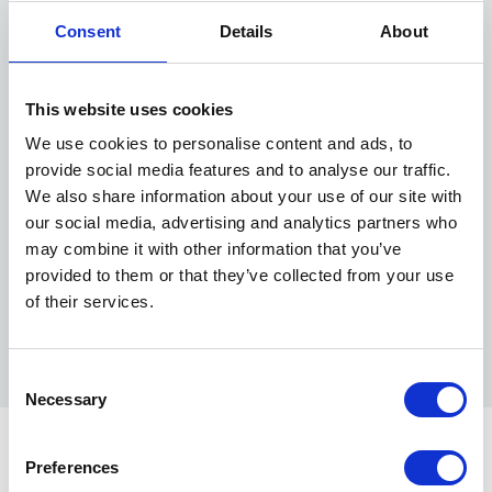
Consent
Details
About
This website uses cookies
We use cookies to personalise content and ads, to
provide social media features and to analyse our traffic.
We also share information about your use of our site with
our social media, advertising and analytics partners who
may combine it with other information that you’ve
Kan du ikke se videoen?
Klik her og ret dit samtykke
af
provided to them or that they’ve collected from your use
brugen af cookies.
of their services.
Consent
Necessary
Selection
Del opslag:
Preferences