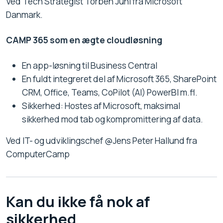
Ved Tech Strategist Torben Juhl fra Microsoft
Danmark.
CAMP 365 som en ægte cloudløsning
En app-løsning til Business Central
En fuldt integreret del af Microsoft 365, SharePoint
CRM, Office, Teams, CoPilot (AI) PowerBI m.fl.
Sikkerhed: Hostes af Microsoft, maksimal
sikkerhed mod tab og kompromittering af data.
Ved IT- og udviklingschef @Jens Peter Hallund fra
ComputerCamp
Kan du ikke få nok af
sikkerhed