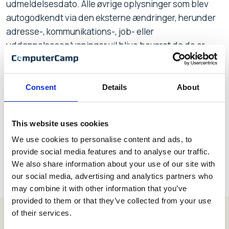
udmeldelsesdato. Alle øvrige oplysninger som blev
autogodkendt via den eksterne ændringer, herunder
adresse-, kommunikations-, job- eller
uddannelsesoplysninger vil blive bevaret da de er
vigtige for evt. manuel gen-hvervning.
Dette sker når
‘Fjernet grundet manglende betaling’ på online-
betalingen sættes til ‘Abonnementer’ i kørslen
Consent
Details
About
‘Oprydning grundet manglende betaling’
This website uses cookies
We use cookies to personalise content and ads, to
provide social media features and to analyse our traffic.
We also share information about your use of our site with
our social media, advertising and analytics partners who
may combine it with other information that you’ve
provided to them or that they’ve collected from your use
of their services.