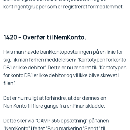
kontingentgrupper som er registreret for medlemmet.
1420 – Overfør til NemKonto.
Hvis man havde bankkontoposteringen på en linie for
sig, fik man førhen meddelelsen: ”Kontotypen for konto
DB1 er ikke debitor”. Dette er nu ændret til: ”Kontotypen
for konto DB1 er ikke debitor og vil ikke blive skrevet i
filen”.
Det er nu muligt at forhindre, at der dannes en
NemKonto fil flere gange fra en Finanskladde.
Dette sker via ”CAMP 365 opsætning” på fanen
”NemKonto” i feltet ”Brug markering ”Sendt” til