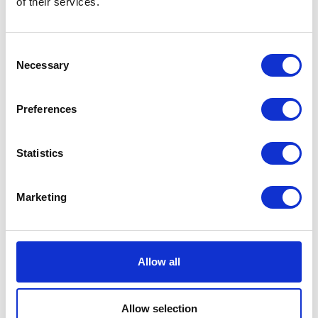
of their services.
1405 – Kube Taksonomi.
Consent
Necessary
Selection
Nu opdateres feltet ”Kommentar” – når man danner
data for Taksonomi kuben.
Preferences
Statistics
1415 – Aktivér medlemsgruppeskift.
Marketing
Funktion blev altid afviklet for gruppeskift indtil d.d. og
respekterede ikke angive dataformel:
Allow all
Allow selection