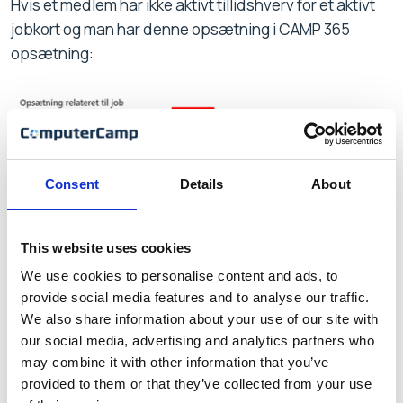
Hvis et medlem har ikke aktivt tillidshverv for et aktivt
jobkort og man har denne opsætning i CAMP 365
opsætning:
og der blev oprettet et nyt aktivt jobkort (og derved
Consent
Details
About
blev det forrige afsluttet), blev en dialog ang. det
forrige jobkorts tillidshverv vist. Dette er nu rettet.
This website uses cookies
We use cookies to personalise content and ads, to
provide social media features and to analyse our traffic.
1419 – Kube Medlemsabonnement.
We also share information about your use of our site with
our social media, advertising and analytics partners who
Ny kolonne tilføjet: ”Alder”.
may combine it with other information that you’ve
provided to them or that they’ve collected from your use