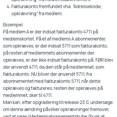
Fakturakonto fremfundet vha. ”Adressekode,
opkrævning” fra medlem.
Eksempel
På medlem A er der indsat fakturakonto 4711 på
medlemskortet. På et af medlems A abonnementer,
som opkræves, er der indsat 5711 som fakturakonto,
på resten af medlemmets abonnementer der
opkræves, er der ikke indsat fakturakonto på. FØR blev
der anvendt 4711, da den står på medlemmet, som
fakturakonto. NU bliver der anvendt 5711, fra
abonnementet med fakturakonto 5711, når dette
opkræves og faktureres, resten der opkræves på
medlemmet, sker til 4711.
Man kan, efter opgradering til release 23.0, undersøge
om denne ændring påvirker opkrævninger fremover,
ved at søge i Medlemsabonnementskube (husk at