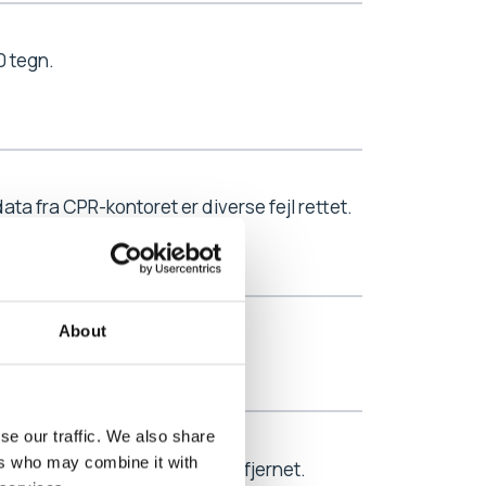
0 tegn.
ta fra CPR-kontoret er diverse fejl rettet.
About
tet.
se our traffic. We also share
ers who may combine it with
r en unødvendig meddelelse fjernet.