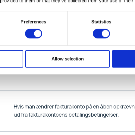
 provided to them or that they’ve collected from your use of their
Preferences
Statistics
Hvis der er flere regler som kan udløse en lokalforening
medlem allerede har en LF som følge af én regel eller
lokalforening”.
Allow selection
Med andre ord: Den første regel som udløser en LF, 
Hvis man ændrer fakturakonto på en åben opkrævni
ud fra fakturakontoens betalingsbetingelser.