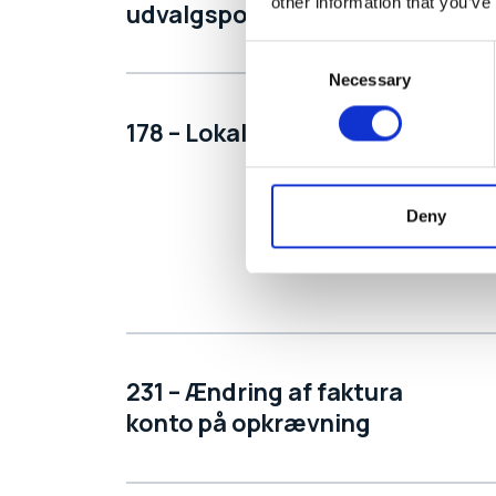
other information that you’ve
udvalgsposter.
Consent
Necessary
Selection
178 – Lokalforening
Deny
231 – Ændring af faktura
konto på opkrævning