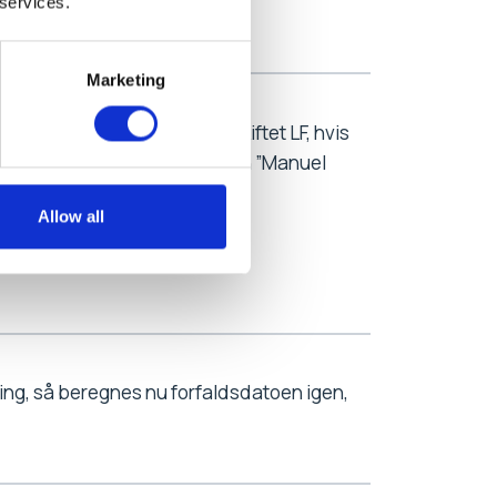
 services.
Marketing
 (LF), vil der nu ikke blive skiftet LF, hvis
 at det er angivet, at det er en ”Manuel
Allow all
er den LF medlemmet får.
ng, så beregnes nu forfaldsdatoen igen,