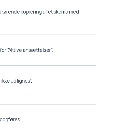
edrørende kopiering af et skema med
or ”Aktive ansættelser”.
kke udlignes”.
 bogføres.