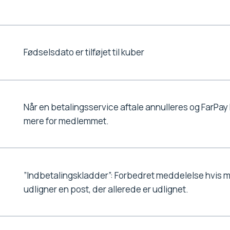
Fødselsdato er tilføjet til kuber
Når en betalingsservice aftale annulleres og FarPay
mere for medlemmet.
”Indbetalingskladder”: Forbedret meddelelse hvis m
udligner en post, der allerede er udlignet.