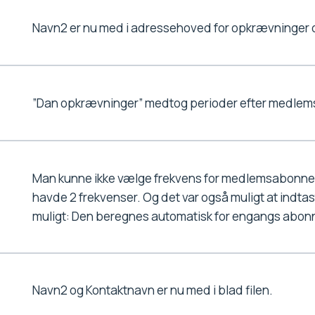
Navn2 er nu med i adressehoved for opkrævninger 
”Dan opkrævninger” medtog perioder efter medle
Man kunne ikke vælge frekvens for medlemsabonn
havde 2 frekvenser. Og det var også muligt at indtas
muligt: Den beregnes automatisk for engangs abon
Navn2 og Kontaktnavn er nu med i blad filen.