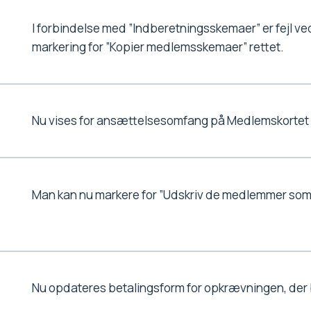
I forbindelse med ”Indberetningsskemaer” er fejl v
markering for ”Kopier medlemsskemaer” rettet.
Nu vises for ansættelsesomfang på Medlemskortet f
Man kan nu markere for ”Udskriv de medlemmer som i
Nu opdateres betalingsform for opkrævningen, der