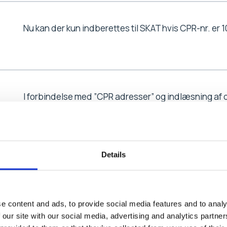
Nu kan der kun indberettes til SKAT hvis CPR-nr. er 1
I forbindelse med ”CPR adresser” og indlæsning af da
Details
I forbindelse med ”Adressekontrol” er diverse fejl ret
e content and ads, to provide social media features and to analy
 our site with our social media, advertising and analytics partn
Ved opslag på udvalgsposter for udmeldt medlem e