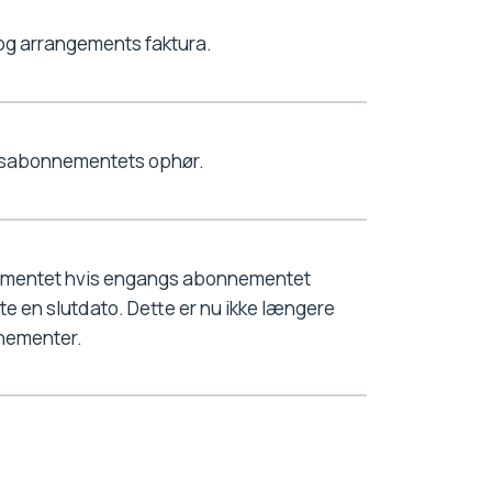
og arrangements faktura.
msabonnementets ophør.
ementet hvis engangs abonnementet
te en slutdato. Dette er nu ikke længere
nementer.