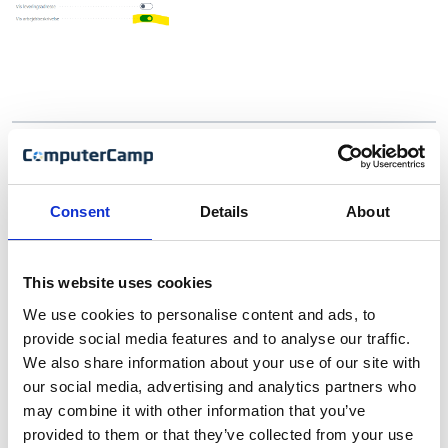
1454 – blandede moms satser
Consent
Details
About
Overførsel til FarPay vil nu beregne den effektive
momssats ud fra det totale beløb og det totale
momsbeløb.
This website uses cookies
We use cookies to personalise content and ads, to
provide social media features and to analyse our traffic.
We also share information about your use of our site with
our social media, advertising and analytics partners who
may combine it with other information that you’ve
provided to them or that they’ve collected from your use