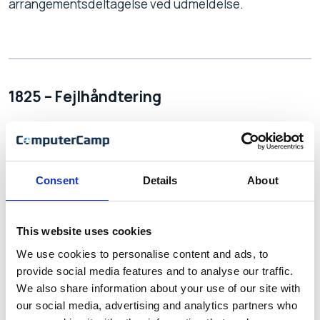
arrangementsdeltagelse ved udmeldelse.
1825 – Fejlhåndtering
Vi har tilføjer genvejsknapper til de relevante poster på
fejlmeddelelser der, hvor det er relevant
Consent
Details
About
This website uses cookies
1831 – Afmeld deltagere
We use cookies to personalise content and ads, to
provide social media features and to analyse our traffic.
Det er nu muligt, at auto-afmelde deltagere, som har
We also share information about your use of our site with
ønsket afmelding fra et arrangement.
our social media, advertising and analytics partners who