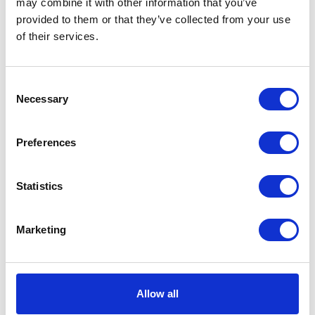
may combine it with other information that you’ve
Dermed undgår man at skulle godkende ønsker om
provided to them or that they’ve collected from your use
afmelding.
of their services.
Via menupunktet "Afmeld deltager" kan der opsættes
Consent
en kørsel – som også kan oprettes i jobkøen – som
Necessary
Selection
automatisk afmelder disse deltagere.
Preferences
Statistics
1829 – Påmindelse til eksterne
Marketing
Nu sendes påmindelser også til eksterne deltagere,
som ikke er godkendt.
Allow all