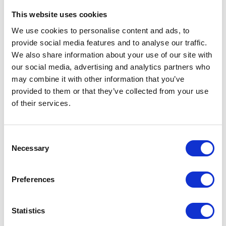
This website uses cookies
We use cookies to personalise content and ads, to
provide social media features and to analyse our traffic.
We also share information about your use of our site with
Med CAMP 365 er det allerede
our social media, advertising and analytics partners who
blevet meget nemmere at
may combine it with other information that you’ve
håndtere medlemmerne lokalt, og
provided to them or that they’ve collected from your use
det sparer tid – ikke kun i
of their services.
lokalafdelingerne, men også hos
mig som landsformand og for
forretningsføreren i
Consent
sekretariatet.
Necessary
Selection
Preferences
Hurtigere vej til hjælp,
Statistics
uanset tid og sted