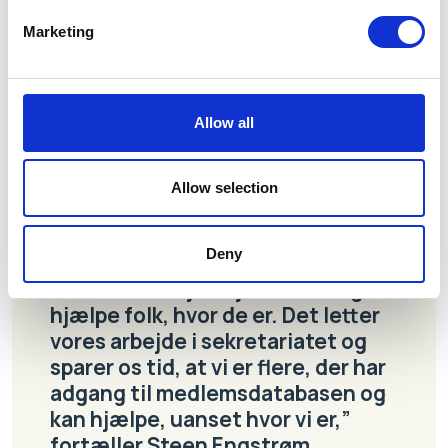
Marketing
Efter opgraderingen til CAMP 365 kan landsformanden
og forretningsføreren logge på medlemssystemet
overalt og fra alle devices. Det sparer ikke kun tid og
Allow all
ressourcer i sekretariatet – også lokalafdelingerne
mærker, at der nu er hurtigere vej til hjælp.
Allow selection
Deny
Nu kan vi arbejde hjemmefra og
hjælpe folk, hvor de er. Det letter
vores arbejde i sekretariatet og
sparer os tid, at vi er flere, der har
adgang til medlemsdatabasen og
kan hjælpe, uanset hvor vi er,”
fortæller Steen Engstrøm