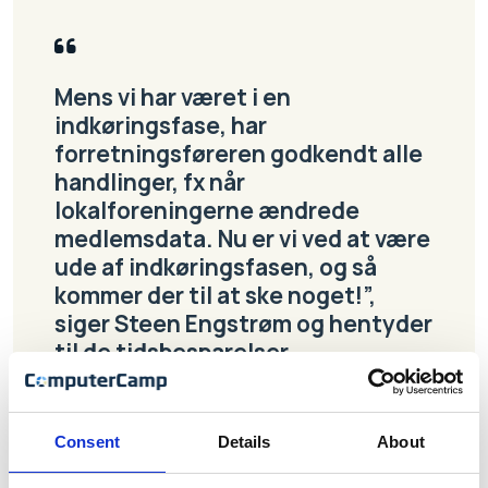
Mens vi har været i en
indkøringsfase, har
forretningsføreren godkendt alle
handlinger, fx når
lokalforeningerne ændrede
medlemsdata. Nu er vi ved at være
ude af indkøringsfasen, og så
kommer der til at ske noget!”,
siger Steen Engstrøm og hentyder
til de tidsbesparelser,
Marineforeningen forventer af
det nye medlemssystem
Consent
Details
About