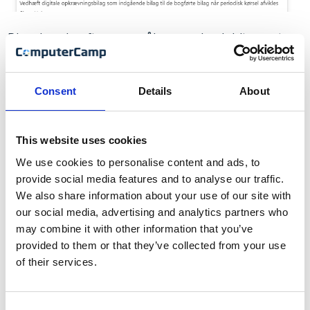
Disse kan derefter ses og åbnes under debitorposter
og finansposter og indgående bilag
Af performance hensyn, lægges de bilagsnumrene,
Consent
Details
About
der skal vedhæftes bilag på, i en kø, og via kørslen:
"Vedhæft digitale opkrævningsbilag" bliver udskriften
This website uses cookies
dannet og vedhæftet bilaget.
We use cookies to personalise content and ads, to
provide social media features and to analyse our traffic.
We also share information about your use of our site with
our social media, advertising and analytics partners who
may combine it with other information that you’ve
provided to them or that they’ve collected from your use
of their services.
Consent