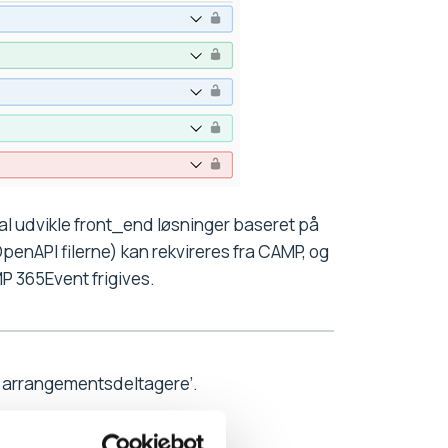
al udvikle front_end løsninger baseret på
enAPI filerne) kan rekvireres fra CAMP, og
MP 365Event frigives.
ind arrangementsdeltagere’.