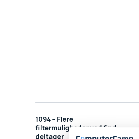
1094 – Flere
filtermuligheder ved find
deltager