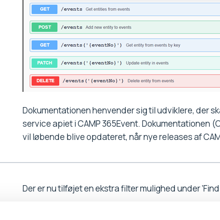
Dokumentationen henvender sig til udviklere, der sk
service apiet i CAMP 365Event. Dokumentationen (Op
vil løbende blive opdateret, når nye releases af CA
Der er nu tilføjet en ekstra filter mulighed under ’F